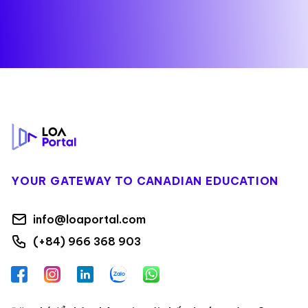
Footer
YOUR GATEWAY TO CANADIAN EDUCATION
info@loaportal.com
(+84) 966 368 903
Facebook
Instagram
LinkedIn
Zalo
WhatsApp