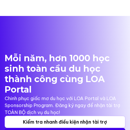
Mỗi năm, hơn 1000 học
sinh toàn cầu du học
thành công cùng LOA
Portal
Chinh phục giấc mơ du học với LOA Portal và LOA
Sponsorship Program. Đăng ký ngay để nhận tài trợ
TOÀN BỘ dịch vụ du học!
Kiểm tra nhanh điều kiện nhận tài trợ