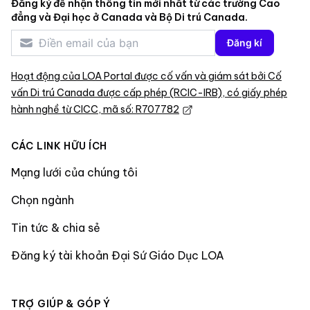
Đăng ký để nhận thông tin mới nhất từ các trường Cao
đẳng và Đại học ở Canada và Bộ Di trú Canada.
Đăng kí
Hoạt động của LOA Portal được cố vấn và giám sát bởi Cố
vấn Di trú Canada được cấp phép (RCIC-IRB), có giấy phép
hành nghề từ CICC, mã số: R707782
CÁC LINK HỮU ÍCH
Mạng lưới của chúng tôi
Chọn ngành
Tin tức & chia sẻ
Đăng ký tài khoản Đại Sứ Giáo Dục LOA
TRỢ GIÚP & GÓP Ý