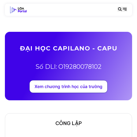
ĐẠI HỌC CAPILANO - CAPU
Số DLI: O19280078102
Xem chương trình học của trường
CÔNG LẬP
Mô tả trường
Địa chỉ khuôn viên