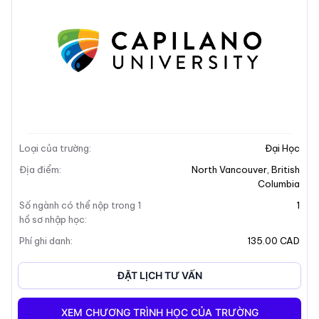
Mô tả trường
Loại của trường
:
Đại Học
Địa điểm
:
North Vancouver
,
British
Columbia
Số ngành có thể nộp trong 1
1
hồ sơ nhập học
:
Phí ghi danh
:
135.00 CAD
ĐẶT LỊCH TƯ VẤN
XEM CHƯƠNG TRÌNH HỌC CỦA TRƯỜNG