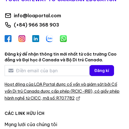
info@loaportal.com
(+84) 966 368 903
Facebook
Instagram
LinkedIn
Zalo
WhatsApp
Đăng ký để nhận thông tin mới nhất từ các trường Cao
đẳng và Đại học ở Canada và Bộ Di trú Canada.
Đăng kí
Hoạt động của LOA Portal được cố vấn và giám sát bởi Cố
vấn Di trú Canada được cấp phép (RCIC-IRB), có giấy phép
hành nghề từ CICC, mã số: R707782
CÁC LINK HỮU ÍCH
Mạng lưới của chúng tôi