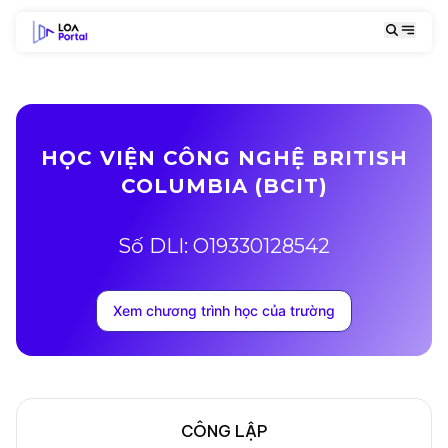
HỌC VIỆN CÔNG NGHỆ BRITISH
COLUMBIA (BCIT)
Số DLI: O19330128542
Xem chương trình học của trường
CÔNG LẬP