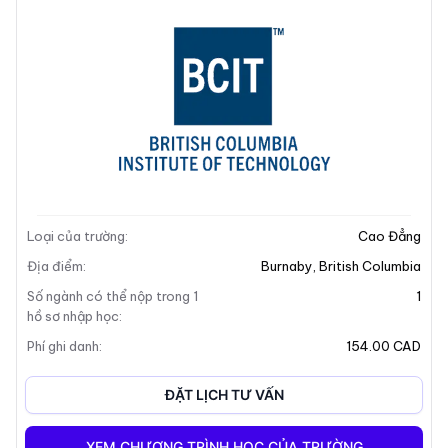
Mô tả trường
Địa chỉ khuôn viên
Mô tả trường
Loại của trường
:
Cao Đẳng
Địa điểm
:
Burnaby
,
British Columbia
Số ngành có thể nộp trong 1
1
hồ sơ nhập học
:
Phí ghi danh
:
154.00 CAD
ĐẶT LỊCH TƯ VẤN
XEM CHƯƠNG TRÌNH HỌC CỦA TRƯỜNG