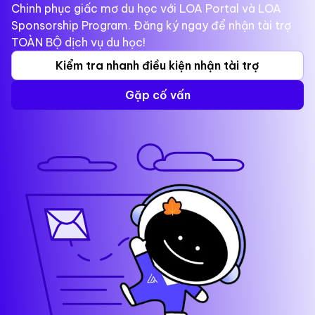
Chinh phục giấc mơ du học với LOA Portal và LOA
Sponsorship Program. Đăng ký ngay để nhận tài trợ
TOÀN BỘ dịch vụ du học!
Kiểm tra nhanh điều kiện nhận tài trợ
Gặp cố vấn