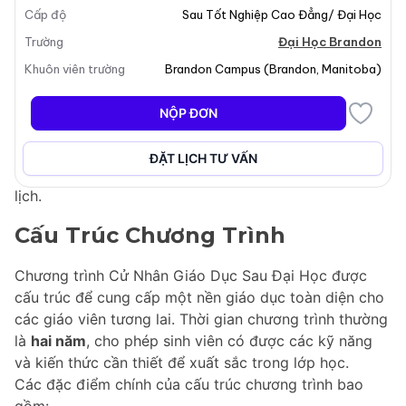
Cấp độ
Sau Tốt Nghiệp Cao Đẳng/ Đại Học
hưởng tích cực đến cuộc sống của trẻ em thông qua
giáo dục. Sinh viên thường nộp đơn vào chương trình
Trường
Đại Học Brandon
trong học kỳ cuối cùng của bằng đại học, có thể là
Khuôn viên trường
Brandon Campus
(
Brandon
,
Manitoba
)
chương trình ba hoặc bốn năm, chẳng hạn như Cử
Nhân Nghệ Thuật. Hạn chót nộp đơn là ngày 15 tháng
NỘP ĐƠN
1 hàng năm, và các ứng viên sẽ được đánh giá dựa
trên GPA, các môn học có thể dạy, kinh nghiệm làm
ĐẶT LỊCH TƯ VẤN
việc với trẻ em, thư giới thiệu, thư xin việc và sơ yếu lý
lịch.
Cấu Trúc Chương Trình
Chương trình Cử Nhân Giáo Dục Sau Đại Học được
cấu trúc để cung cấp một nền giáo dục toàn diện cho
các giáo viên tương lai. Thời gian chương trình thường
là
hai năm
, cho phép sinh viên có được các kỹ năng
và kiến thức cần thiết để xuất sắc trong lớp học.
Các đặc điểm chính của cấu trúc chương trình bao
gồm: