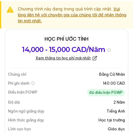
Chương trình này đang trong quá trình cập nhật.
Vui
lòng liên hệ với chuyên gia của chúng tôi để nhận thông
tin mới nhất.
HỌC PHÍ ƯỚC TÍNH
Tổng quan về
Yêu Cầu Nhập
Kỳ nhập học
14,000 - 15,000 CAD/Năm
chương trình
Học
Xem thông tin học phí mới nhất
Cập nhật lần cuối vào 31-03-2025
Tổng quan về chương trình
Chứng chỉ
Bằng Cử Nhân
Phí ghi danh
140.00 CAD
Tổng Quan Chương Trình
Điều kiện PGWP
Đủ điều kiện PGWP
Độ dài
2
Năm
Chương trình
Cử Nhân Giáo Dục Sau Đại Học (A.D.)
tại Brandon University được thiết kế cho những sinh
Ngôn ngữ giảng dạy
Tiếng Anh
viên mong muốn trở thành giáo viên cho các năm đầu
Hình thức giảng dạy
Học tại trường
đời (Mầm Non - Lớp 4). Chương trình này là một cơ
Lĩnh vực học
Giáo dục
hội tuyệt vời cho những cá nhân muốn tạo ra ảnh