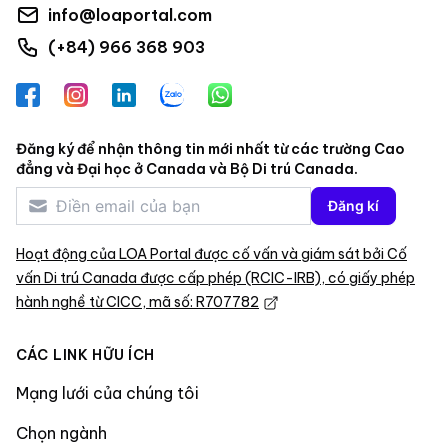
info@loaportal.com
(+84) 966 368 903
Facebook
Instagram
LinkedIn
Zalo
WhatsApp
Đăng ký để nhận thông tin mới nhất từ các trường Cao
đẳng và Đại học ở Canada và Bộ Di trú Canada.
Đăng kí
Hoạt động của LOA Portal được cố vấn và giám sát bởi Cố
vấn Di trú Canada được cấp phép (RCIC-IRB), có giấy phép
hành nghề từ CICC, mã số: R707782
CÁC LINK HỮU ÍCH
Mạng lưới của chúng tôi
Chọn ngành