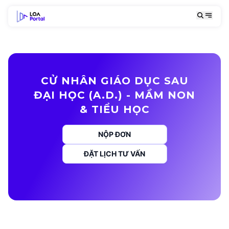
CỬ NHÂN GIÁO DỤC SAU
ĐẠI HỌC (A.D.) - MẦM NON
& TIỂU HỌC
NỘP ĐƠN
ĐẶT LỊCH TƯ VẤN