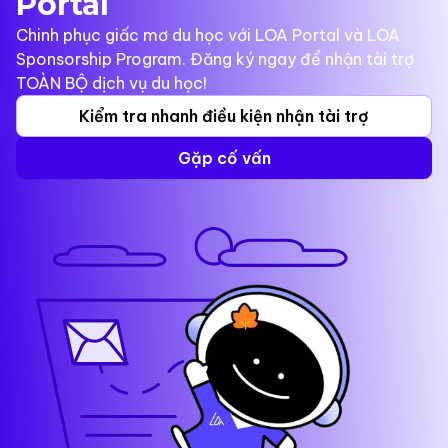
Portal
Chinh phục giấc mơ du học với LOA Portal và LOA
Sponsorship Program. Đăng ký ngay để nhận tài trợ
TOÀN BỘ dịch vụ du học!
Kiểm tra nhanh điều kiện nhận tài trợ
Gặp cố vấn