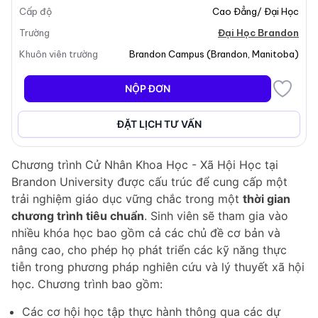
Cấp độ
Cao Đẳng/ Đại Học
cứu và phổ biến kiến thức liên quan đến các quy trình,
vấn đề và nhu cầu của cộng đồng. Sinh viên sẽ khám
Trường
Đại Học Brandon
phá nhiều chủ đề xã hội học khác nhau, bao gồm tội
Khuôn viên trường
Brandon Campus
(
Brandon
,
Manitoba
)
phạm học, vấn đề xã hội, đời sống gia đình và quan hệ
giới tính, từ đó phát triển một hiểu biết toàn diện về
NỘP ĐƠN
hành vi con người và cấu trúc xã hội.
ĐẶT LỊCH TƯ VẤN
Cấu Trúc Chương Trình
Chương trình Cử Nhân Khoa Học - Xã Hội Học tại
Brandon University được cấu trúc để cung cấp một
trải nghiệm giáo dục vững chắc trong một
thời gian
chương trình tiêu chuẩn
. Sinh viên sẽ tham gia vào
nhiều khóa học bao gồm cả các chủ đề cơ bản và
nâng cao, cho phép họ phát triển các kỹ năng thực
tiễn trong phương pháp nghiên cứu và lý thuyết xã hội
học. Chương trình bao gồm:
Các cơ hội học tập thực hành thông qua các dự