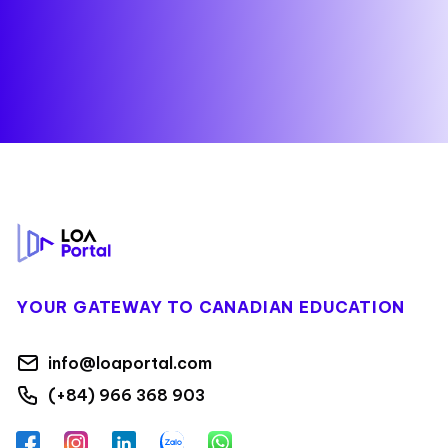
Footer
YOUR GATEWAY TO CANADIAN EDUCATION
info@loaportal.com
(+84) 966 368 903
Facebook
Instagram
LinkedIn
Zalo
WhatsApp