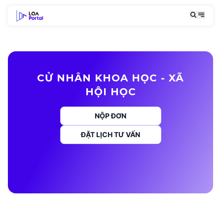
CỬ NHÂN KHOA HỌC - XÃ
HỘI HỌC
NỘP ĐƠN
ĐẶT LỊCH TƯ VẤN