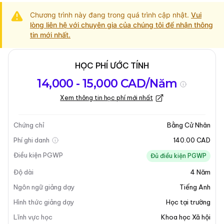
Chương trình này đang trong quá trình cập nhật.
Vui
lòng liên hệ với chuyên gia của chúng tôi để nhận thông
tin mới nhất.
HỌC PHÍ ƯỚC TÍNH
Tổng quan về
Yêu Cầu Nhập
Kỳ nhập học
14,000 - 15,000 CAD/Năm
chương trình
Học
Xem thông tin học phí mới nhất
Cập nhật lần cuối vào 31-03-2025
Tổng quan về chương trình
Chứng chỉ
Bằng Cử Nhân
Phí ghi danh
140.00 CAD
Tổng Quan Chương Trình
Điều kiện PGWP
Đủ điều kiện PGWP
Độ dài
4
Năm
Cử Nhân Khoa Học - Xã Hội Học tại Brandon
University được thiết kế để trang bị cho sinh viên
Ngôn ngữ giảng dạy
Tiếng Anh
những kỹ năng cần thiết để đánh giá và hiểu biết một
Hình thức giảng dạy
Học tại trường
cách phê phán về các động lực xã hội. Chương trình
Lĩnh vực học
Khoa học Xã hội
này nhấn mạnh sự tham gia tích cực trong việc nghiên