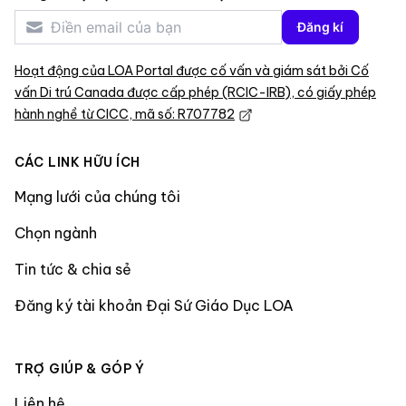
Đăng kí
Hoạt động của LOA Portal được cố vấn và giám sát bởi Cố
vấn Di trú Canada được cấp phép (RCIC-IRB), có giấy phép
hành nghề từ CICC, mã số: R707782
CÁC LINK HỮU ÍCH
Mạng lưới của chúng tôi
Chọn ngành
Tin tức & chia sẻ
Đăng ký tài khoản Đại Sứ Giáo Dục LOA
TRỢ GIÚP & GÓP Ý
Liên hệ