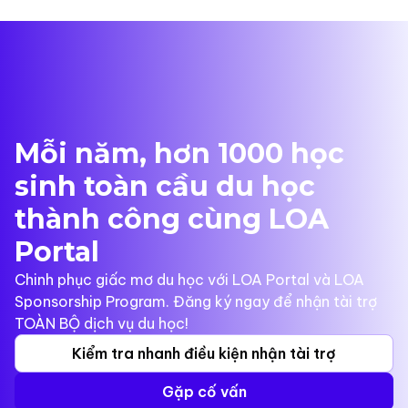
Mỗi năm, hơn 1000 học
sinh toàn cầu du học
thành công cùng LOA
Portal
Chinh phục giấc mơ du học với LOA Portal và LOA
Sponsorship Program. Đăng ký ngay để nhận tài trợ
TOÀN BỘ dịch vụ du học!
Kiểm tra nhanh điều kiện nhận tài trợ
Gặp cố vấn