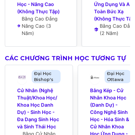
Học - Nâng Cao 
Ứng Dụng Và An 
(Không Thực Tập)
Toàn Bức Xạ 
Bằng Cao Đẳng 
(Không Thực Tập
Nâng Cao
 (
3 
Bằng Cao Đẳn
Năm
)
(
2 Năm
)
CÁC CHƯƠNG TRÌNH HỌC TƯƠNG TỰ
Đại Học
Đại Học
Bishop's
Ottawa
Cử Nhân (Nghệ 
Bằng Kép - Cử 
Thuật/Khoa Học/ 
Nhân Khoa Học 
Khoa Học Danh 
(Danh Dự) - 
Dự) - Sinh Học - 
Công Nghệ Sinh 
Đa Dạng Sinh Học 
Học - Hóa Sinh & 
và Sinh Thái Học
Cử Nhân Khoa 
Bằng Cử Nhân
Học Ứng Dụng - 