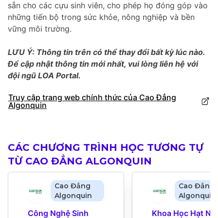
sẵn cho các cựu sinh viên, cho phép họ đóng góp vào
những tiến bộ trong sức khỏe, nông nghiệp và bền
vững môi trường.
LƯU Ý: Thông tin trên có thể thay đổi bất kỳ lúc nào.
Để cập nhật thông tin mới nhất, vui lòng liên hệ với
đội ngũ LOA Portal.
Truy cập trang web chính thức của Cao Đẳng
Algonquin
CÁC CHƯƠNG TRÌNH HỌC TƯƠNG TỰ
TỪ CAO ĐẲNG ALGONQUIN
Cao Đẳng
Cao Đẳng
Algonquin
Algonquin
Công Nghệ Sinh 
Khoa Học Hạt Nhâ