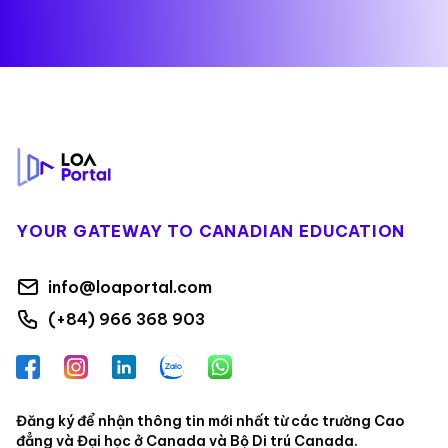
Footer
YOUR GATEWAY TO CANADIAN EDUCATION
info@loaportal.com
(+84) 966 368 903
Facebook
Instagram
LinkedIn
Zalo
WhatsApp
Đăng ký để nhận thông tin mới nhất từ các trường Cao
đẳng và Đại học ở Canada và Bộ Di trú Canada.