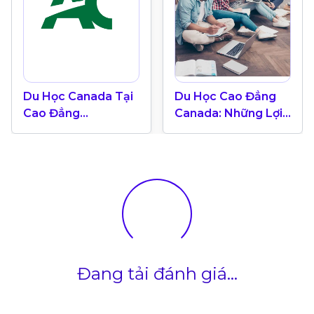
Du Học Canada Tại
Du Học Cao Đẳng
Cao Đẳng
Canada: Những Lợi
Algonquin: Hơn 300
Thế Nổi Bật Cho
Ngành Học Đa Dạng
Con Đường Học Tập
& Định Cư
Đang tải đánh giá...