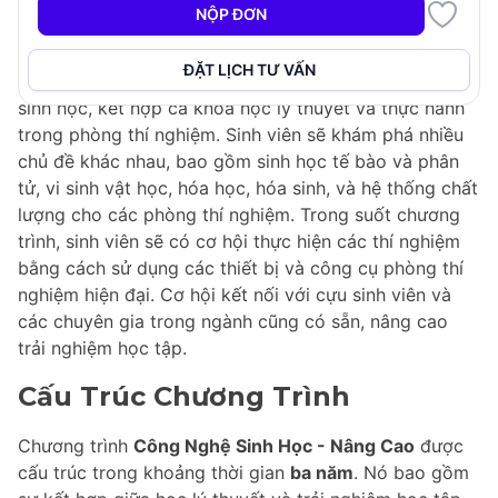
Tìm hiểu khoa học thúc đẩy sự nghiệp công nghệ sinh
NỘP ĐƠN
học với chương trình
Công Nghệ Sinh Học - Nâng Cao
kéo dài ba năm. Chương trình này cung cấp cái nhìn
ĐẶT LỊCH TƯ VẤN
tổng quan toàn diện về khoa học đứng sau công nghệ
sinh học, kết hợp cả khóa học lý thuyết và thực hành
trong phòng thí nghiệm. Sinh viên sẽ khám phá nhiều
chủ đề khác nhau, bao gồm sinh học tế bào và phân
tử, vi sinh vật học, hóa học, hóa sinh, và hệ thống chất
lượng cho các phòng thí nghiệm. Trong suốt chương
trình, sinh viên sẽ có cơ hội thực hiện các thí nghiệm
bằng cách sử dụng các thiết bị và công cụ phòng thí
nghiệm hiện đại. Cơ hội kết nối với cựu sinh viên và
các chuyên gia trong ngành cũng có sẵn, nâng cao
trải nghiệm học tập.
Cấu Trúc Chương Trình
Chương trình
Công Nghệ Sinh Học - Nâng Cao
được
cấu trúc trong khoảng thời gian
ba năm
. Nó bao gồm