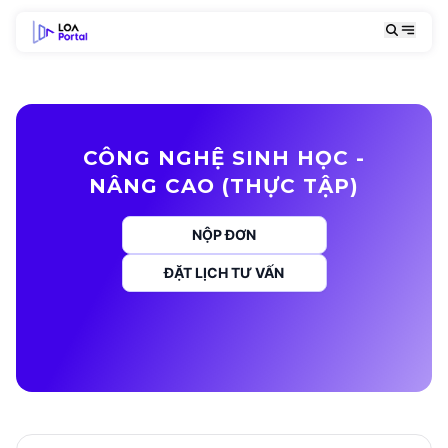
CÔNG NGHỆ SINH HỌC -
NÂNG CAO (THỰC TẬP)
NỘP ĐƠN
ĐẶT LỊCH TƯ VẤN