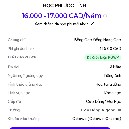
HỌC PHÍ ƯỚC TÍNH
Tổng quan về
Yêu Cầu Nhập
Kỳ nhập học
16,000 - 17,000 CAD/Năm
chương trình
Học
Xem thông tin học phí mới nhất
Cập nhật lần cuối vào 21-01-2026
Tổng quan về chương trình
Chứng chỉ
Bằng Cao Đẳng Nâng Cao
Phí ghi danh
135.00 CAD
Điều kiện PGWP
Đủ điều kiện PGWP
Độ dài
3
Năm
Ngôn ngữ giảng dạy
Tiếng Anh
Hình thức giảng dạy
Học tại trường
+7
Lĩnh vực học
Khoa học
Cấp độ
Cao Đẳng/ Đại Học
Trường
Cao Đẳng Algonquin
Tổng Quan Chương Trình
Khuôn viên trường
Ottawa
(
Ottawa
,
Ontario
)