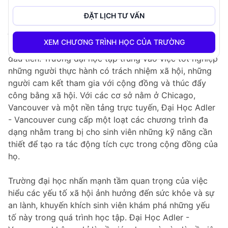
Tổng quan về trường
ĐẶT LỊCH TƯ VẤN
Đại Học Adler - Vancouver cam kết tiếp tục công việc
XEM CHƯƠNG TRÌNH HỌC CỦA TRƯỜNG
tiên phong của Alfred Adler, nhà tâm lý học cộng đồng
đầu tiên. Trường đại học tập trung vào việc tốt nghiệp
những người thực hành có trách nhiệm xã hội, những
người cam kết tham gia với cộng đồng và thúc đẩy
công bằng xã hội. Với các cơ sở nằm ở Chicago,
Vancouver và một nền tảng trực tuyến, Đại Học Adler
- Vancouver cung cấp một loạt các chương trình đa
dạng nhằm trang bị cho sinh viên những kỹ năng cần
thiết để tạo ra tác động tích cực trong cộng đồng của
họ.
Trường đại học nhấn mạnh tầm quan trọng của việc
hiểu các yếu tố xã hội ảnh hưởng đến sức khỏe và sự
an lành, khuyến khích sinh viên khám phá những yếu
tố này trong quá trình học tập. Đại Học Adler -