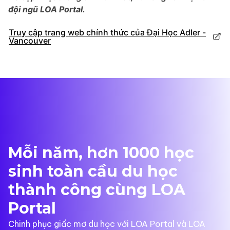
đội ngũ LOA Portal.
Truy cập trang web chính thức của Đại Học Adler -
Vancouver
Mỗi năm, hơn 1000 học
sinh toàn cầu du học
thành công cùng LOA
Portal
Chinh phục giấc mơ du học với LOA Portal và LOA