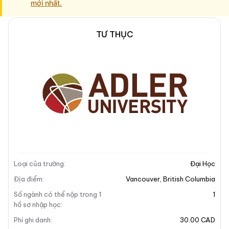
mới nhất.
TƯ THỤC
Mô tả trường
Địa chỉ khuôn viên
Mô tả trường
Loại của trường
:
Đại Học
Địa điểm
:
Vancouver
,
British Columbia
Số ngành có thể nộp trong 1
1
hồ sơ nhập học
:
Phí ghi danh
:
30.00 CAD