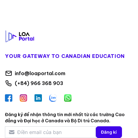
Footer
YOUR GATEWAY TO CANADIAN EDUCATION
info@loaportal.com
(+84) 966 368 903
Facebook
Instagram
LinkedIn
Zalo
WhatsApp
Đăng ký để nhận thông tin mới nhất từ các trường Cao
đẳng và Đại học ở Canada và Bộ Di trú Canada.
Đăng kí