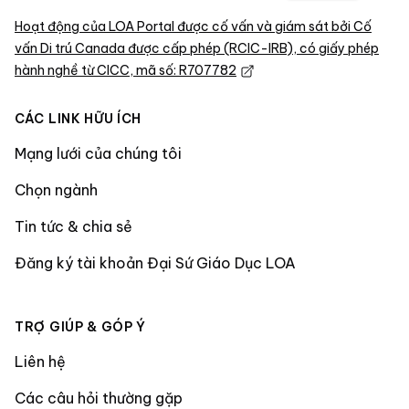
Hoạt động của LOA Portal được cố vấn và giám sát bởi Cố
vấn Di trú Canada được cấp phép (RCIC-IRB), có giấy phép
hành nghề từ CICC, mã số: R707782
CÁC LINK HỮU ÍCH
Mạng lưới của chúng tôi
Chọn ngành
Tin tức & chia sẻ
Đăng ký tài khoản Đại Sứ Giáo Dục LOA
TRỢ GIÚP & GÓP Ý
Liên hệ
Các câu hỏi thường gặp