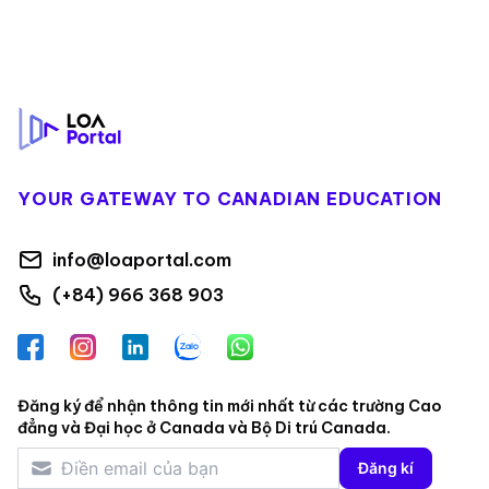
Footer
YOUR GATEWAY TO CANADIAN EDUCATION
info@loaportal.com
(+84) 966 368 903
Facebook
Instagram
LinkedIn
Zalo
WhatsApp
Đăng ký để nhận thông tin mới nhất từ các trường Cao
đẳng và Đại học ở Canada và Bộ Di trú Canada.
Đăng kí