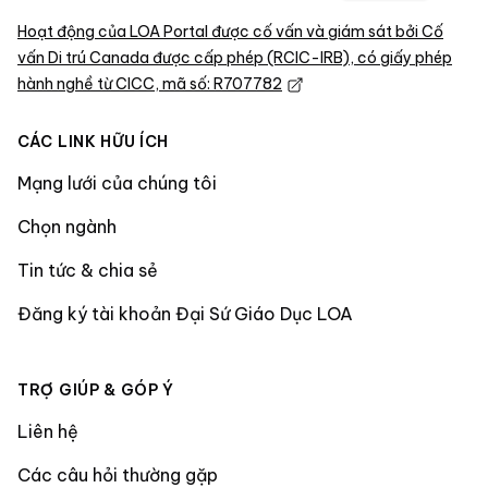
Hoạt động của LOA Portal được cố vấn và giám sát bởi Cố
vấn Di trú Canada được cấp phép (RCIC-IRB), có giấy phép
hành nghề từ CICC, mã số: R707782
CÁC LINK HỮU ÍCH
Mạng lưới của chúng tôi
Chọn ngành
Tin tức & chia sẻ
Đăng ký tài khoản Đại Sứ Giáo Dục LOA
TRỢ GIÚP & GÓP Ý
Liên hệ
Các câu hỏi thường gặp