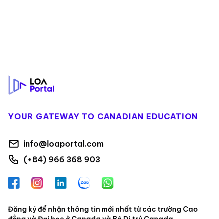
Footer
YOUR GATEWAY TO CANADIAN EDUCATION
info@loaportal.com
(+84) 966 368 903
Facebook
Instagram
LinkedIn
Zalo
WhatsApp
Đăng ký để nhận thông tin mới nhất từ các trường Cao