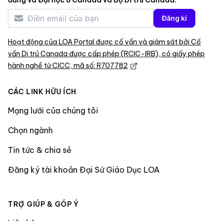
đẳng và Đại học ở Canada và Bộ Di trú Canada.
Đăng kí
Hoạt động của LOA Portal được cố vấn và giám sát bởi Cố
vấn Di trú Canada được cấp phép (RCIC-IRB), có giấy phép
hành nghề từ CICC, mã số: R707782
CÁC LINK HỮU ÍCH
Mạng lưới của chúng tôi
Chọn ngành
Tin tức & chia sẻ
Đăng ký tài khoản Đại Sứ Giáo Dục LOA
TRỢ GIÚP & GÓP Ý