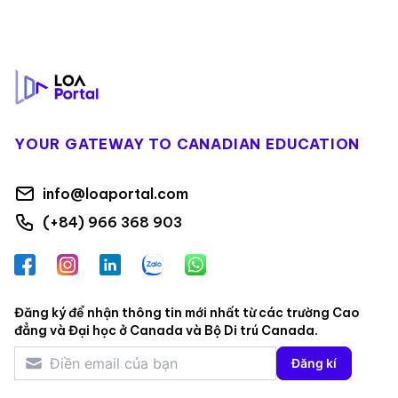
Footer
YOUR GATEWAY TO CANADIAN EDUCATION
info@loaportal.com
(+84) 966 368 903
Facebook
Instagram
LinkedIn
Zalo
WhatsApp
Đăng ký để nhận thông tin mới nhất từ các trường Cao
đẳng và Đại học ở Canada và Bộ Di trú Canada.
Đăng kí