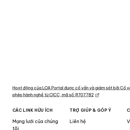
Hoạt động của LOA Portal được cố vấn và giám sát bởi Cố v
phép hành nghề từ CICC, mã số: R707782
CÁC LINK HỮU ÍCH
TRỢ GIÚP & GÓP Ý
C
Mạng lưới của chúng
Liên hệ
V
tôi