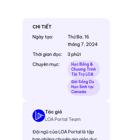
CHI TIẾT
Ngày tạo
:
Thứ Ba, 16
tháng 7, 2024
Thời gian đọc
:
3 phút
Chuyên mục
:
Học Bổng &
Chương Trình
Tài Trợ LOA
Đời Sống Du
Học Sinh tại
Canada
Tác giả
LOA Portal Team
Đội ngũ của LOA Portal là tập
hợp những chuyên gia giáo dục